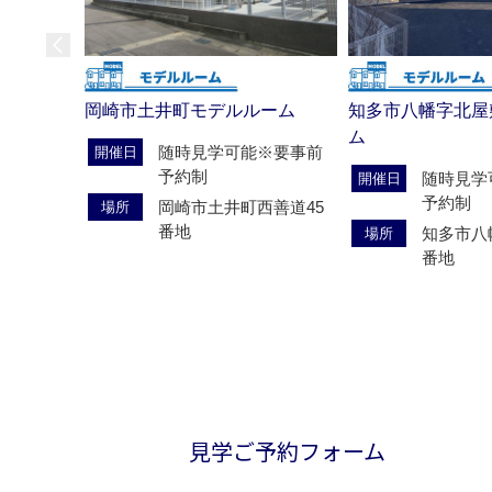
岡崎市土井町モデルルーム
知多市八幡字北屋
ム
随時見学可能※要事前
開催日
予約制
随時見学
開催日
予約制
岡崎市土井町西善道45
場所
番地
知多市八
場所
番地
見学ご予約フォーム