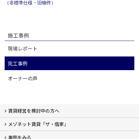
（非標準仕様・旧物件）
施工事例
現場レポート
完工事例
オーナーの声
賃貸経営を検討中の方へ
メゾネット賃貸「ザ・借家」
私たちの考え方
賃貸経営の成功学
様々な無料サービス
相続税とは
よくあるご質問
事例をみる
ザ・借家について詳しく知る (2)