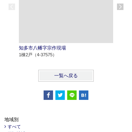
知多市八幡字宗作現場
北名古屋
1棟2戸（4-37575）
1棟3戸（4
一覧へ戻る
地域別
すべて