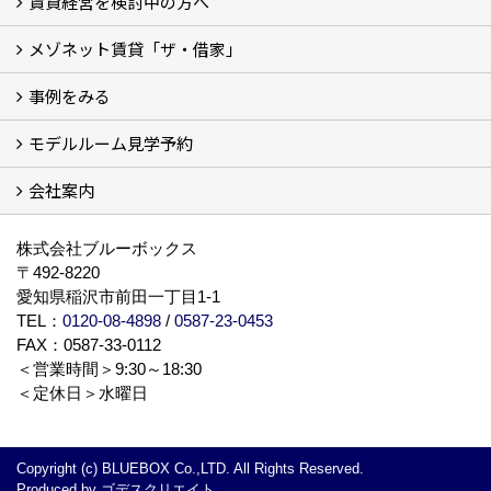
賃貸経営を検討中の方へ
メゾネット賃貸「ザ・借家」
私たちの考え方
賃貸経営の成功学
様々な無料サービス
相続税とは
よくあるご質問
事例をみる
ザ・借家について詳しく知る (2)
モデルルーム見学予約
建設中の現場レポート
完成した建物を見てみる
オーナーの声
会社案内
モデルルーム見学予約
BLUE BOXについて
株式会社ブルーボックス
〒492-8220
愛知県稲沢市前田一丁目1-1
TEL：
0120-08-4898
/
0587-23-0453
FAX：0587-33-0112
＜営業時間＞9:30～18:30
＜定休日＞水曜日
Copyright (c) BLUEBOX Co.,LTD. All Rights Reserved.
Produced by
ゴデスクリエイト