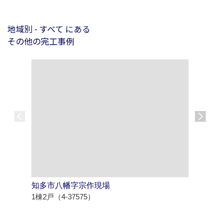
地域別 - すべて にある
その他の完工事例
知多市八幡字宗作現場
北名古屋
1棟2戸（4-37575）
1棟3戸（4