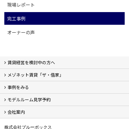
現場レポート
完工事例
オーナーの声
賃貸経営を検討中の方へ
メゾネット賃貸「ザ・借家」
私たちの考え方
賃貸経営の成功学
様々な無料サービス
相続税とは
よくあるご質問
事例をみる
ザ・借家について詳しく知る (2)
モデルルーム見学予約
建設中の現場レポート
完成した建物を見てみる
オーナーの声
会社案内
モデルルーム見学予約
BLUE BOXについて
株式会社ブルーボックス