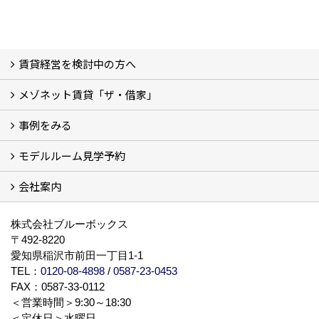
賃貸経営を検討中の方へ
メゾネット賃貸「ザ・借家」
私たちの考え方
賃貸経営の成功学
様々な無料サービス
相続税とは
よくあるご質問
事例をみる
ザ・借家について詳しく知る (2)
モデルルーム見学予約
建設中の現場レポート
完成した建物を見てみる
オーナーの声
会社案内
モデルルーム見学予約
BLUE BOXについて
株式会社ブルーボックス
〒492-8220
愛知県稲沢市前田一丁目1-1
TEL：
0120-08-4898
/
0587-23-0453
FAX：0587-33-0112
＜営業時間＞9:30～18:30
＜定休日＞水曜日