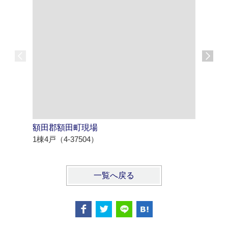
額田郡額田町現場
西尾市寄
1棟4戸（4-37504）
1棟4戸（4
一覧へ戻る