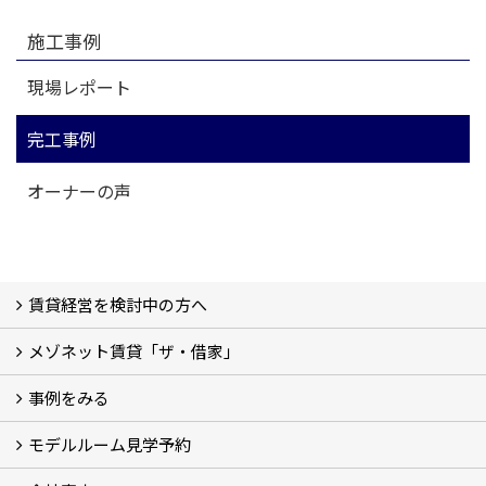
施工事例
現場レポート
完工事例
オーナーの声
賃貸経営を検討中の方へ
メゾネット賃貸「ザ・借家」
私たちの考え方
賃貸経営の成功学
様々な無料サービス
相続税とは
よくあるご質問
事例をみる
ザ・借家について詳しく知る (2)
モデルルーム見学予約
建設中の現場レポート
完成した建物を見てみる
オーナーの声