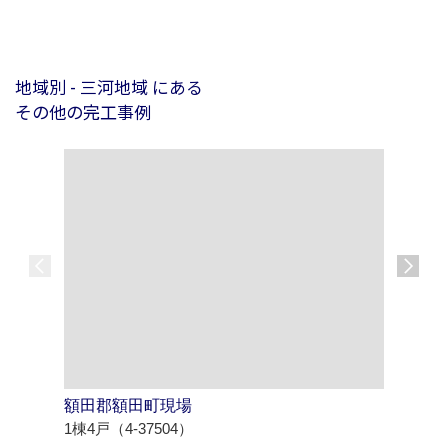
地域別 - 三河地域 にある
その他の完工事例
額田郡額田町現場
西尾市寄
1棟4戸（4-37504）
1棟4戸（4