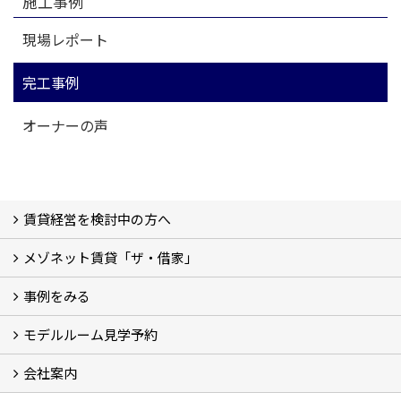
施工事例
現場レポート
完工事例
オーナーの声
賃貸経営を検討中の方へ
メゾネット賃貸「ザ・借家」
私たちの考え方
賃貸経営の成功学
様々な無料サービス
相続税とは
よくあるご質問
事例をみる
ザ・借家について詳しく知る (2)
モデルルーム見学予約
建設中の現場レポート
完成した建物を見てみる
オーナーの声
会社案内
モデルルーム見学予約