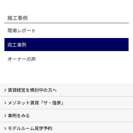
施工事例
現場レポート
完工事例
オーナーの声
賃貸経営を検討中の方へ
メゾネット賃貸「ザ・借家」
私たちの考え方
賃貸経営の成功学
様々な無料サービス
相続税とは
よくあるご質問
事例をみる
ザ・借家について詳しく知る (2)
モデルルーム見学予約
建設中の現場レポート
完成した建物を見てみる
オーナーの声