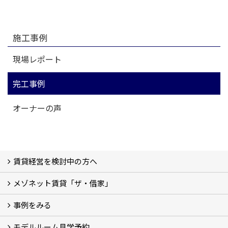
施工事例
現場レポート
完工事例
オーナーの声
賃貸経営を検討中の方へ
メゾネット賃貸「ザ・借家」
私たちの考え方
賃貸経営の成功学
様々な無料サービス
相続税とは
よくあるご質問
事例をみる
ザ・借家について詳しく知る (2)
モデルルーム見学予約
建設中の現場レポート
完成した建物を見てみる
オーナーの声