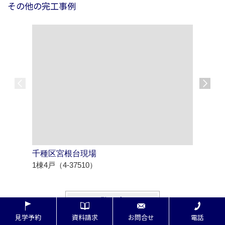
その他の完工事例
千種区宮根台現場
知多市八
1棟4戸（4-37510）
1棟2戸（4
一覧へ戻る
見学予約
資料請求
お問合せ
電話