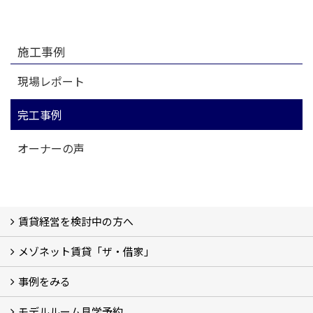
施工事例
現場レポート
完工事例
オーナーの声
賃貸経営を検討中の方へ
メゾネット賃貸「ザ・借家」
私たちの考え方
賃貸経営の成功学
様々な無料サービス
相続税とは
よくあるご質問
事例をみる
ザ・借家について詳しく知る (2)
モデルルーム見学予約
建設中の現場レポート
完成した建物を見てみる
オーナーの声