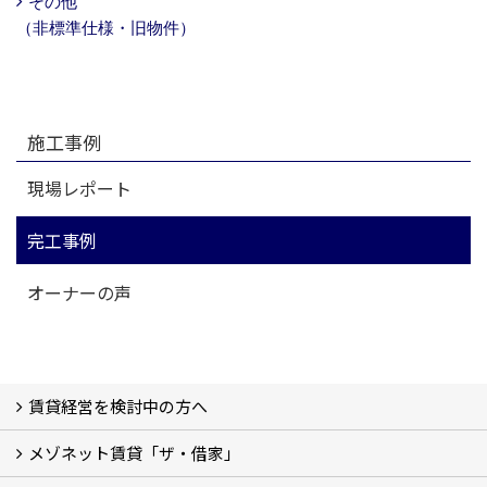
その他
（非標準仕様・旧物件）
施工事例
現場レポート
完工事例
オーナーの声
賃貸経営を検討中の方へ
メゾネット賃貸「ザ・借家」
私たちの考え方
賃貸経営の成功学
様々な無料サービス
相続税とは
よくあるご質問