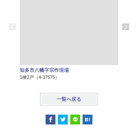
知多市八幡字宗作現場
北名古屋
1棟2戸（4-37575）
1棟3戸（4
一覧へ戻る