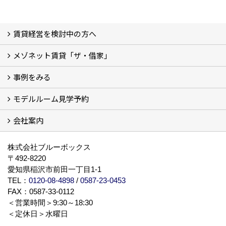
賃貸経営を検討中の方へ
メゾネット賃貸「ザ・借家」
私たちの考え方
賃貸経営の成功学
様々な無料サービス
相続税とは
よくあるご質問
事例をみる
ザ・借家について詳しく知る (2)
モデルルーム見学予約
建設中の現場レポート
完成した建物を見てみる
オーナーの声
会社案内
モデルルーム見学予約
BLUE BOXについて
株式会社ブルーボックス
〒492-8220
愛知県稲沢市前田一丁目1-1
TEL：
0120-08-4898
/
0587-23-0453
FAX：0587-33-0112
＜営業時間＞9:30～18:30
＜定休日＞水曜日