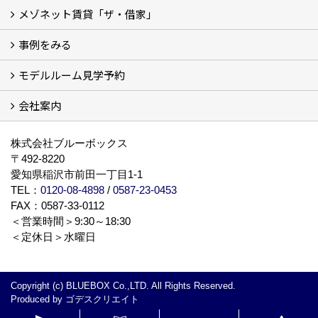
メゾネット賃貸「ザ・借家」
私たちの考え方
賃貸経営の成功学
様々な無料サービス
相続税とは
よくあるご質問
事例をみる
ザ・借家について詳しく知る (2)
モデルルーム見学予約
建設中の現場レポート
完成した建物を見てみる
オーナーの声
会社案内
モデルルーム見学予約
BLUE BOXについて
株式会社ブルーボックス
〒492-8220
愛知県稲沢市前田一丁目1-1
TEL：
0120-08-4898
/
0587-23-0453
FAX：0587-33-0112
＜営業時間＞9:30～18:30
＜定休日＞水曜日
Copyright (c) BLUEBOX Co.,LTD. All Rights Reserved.
Produced by
ゴデスクリエイト