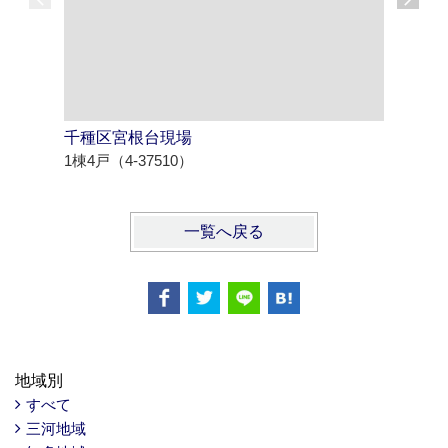
千種区宮根台現場
知多市八
1棟4戸（4-37510）
1棟2戸（4
一覧へ戻る
地域別
すべて
三河地域