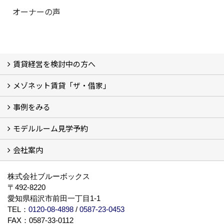
オーナーの声
賃貸経営を検討中の方へ
メゾネット賃貸「ザ・借家」
私たちの考え方
賃貸経営の成功学
様々な無料サービス
相続税とは
よくあるご質問
事例をみる
ザ・借家について詳しく知る (2)
モデルルーム見学予約
建設中の現場レポート
完成した建物を見てみる
オーナーの声
会社案内
モデルルーム見学予約
BLUE BOXについて
株式会社ブルーボックス
〒492-8220
愛知県稲沢市前田一丁目1-1
TEL：
0120-08-4898
/
0587-23-0453
FAX：0587-33-0112