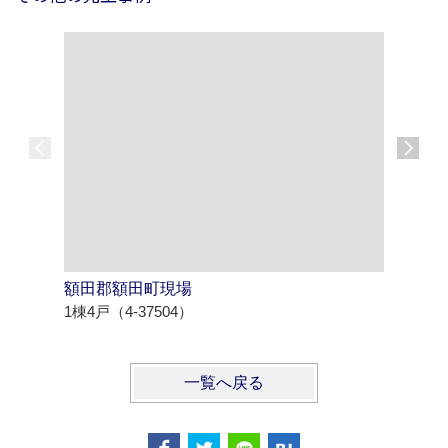
額田郡額田町現場
西尾市寄
1棟4戸（4-37504）
1棟4戸（4
一覧へ戻る