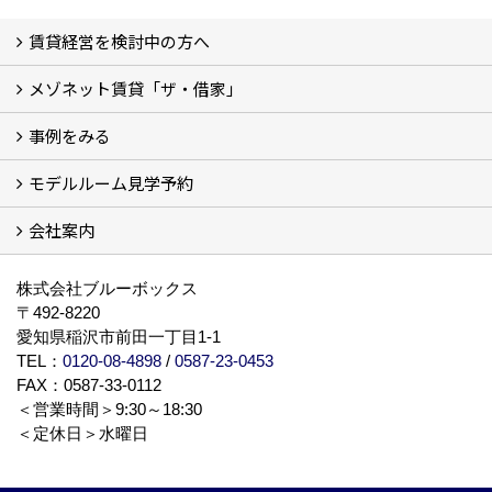
賃貸経営を検討中の方へ
メゾネット賃貸「ザ・借家」
私たちの考え方
賃貸経営の成功学
様々な無料サービス
相続税とは
よくあるご質問
事例をみる
ザ・借家について詳しく知る (2)
モデルルーム見学予約
建設中の現場レポート
完成した建物を見てみる
オーナーの声
会社案内
モデルルーム見学予約
BLUE BOXについて
株式会社ブルーボックス
〒492-8220
愛知県稲沢市前田一丁目1-1
TEL：
0120-08-4898
/
0587-23-0453
FAX：0587-33-0112
＜営業時間＞9:30～18:30
＜定休日＞水曜日