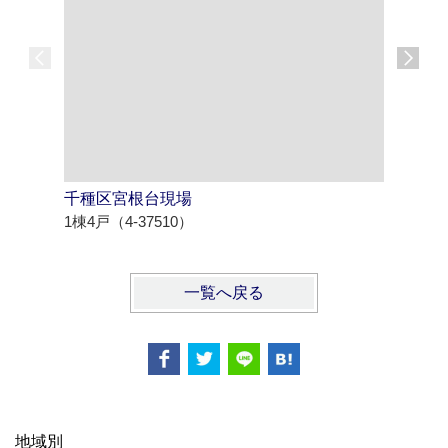
千種区宮根台現場
知多市八
1棟4戸（4-37510）
1棟2戸（4
一覧へ戻る
地域別