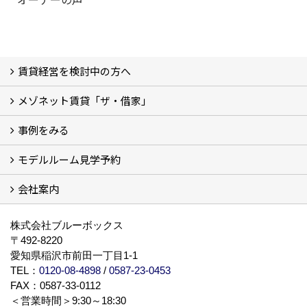
賃貸経営を検討中の方へ
メゾネット賃貸「ザ・借家」
私たちの考え方
賃貸経営の成功学
様々な無料サービス
相続税とは
よくあるご質問
事例をみる
ザ・借家について詳しく知る (2)
モデルルーム見学予約
建設中の現場レポート
完成した建物を見てみる
オーナーの声
会社案内
モデルルーム見学予約
BLUE BOXについて
株式会社ブルーボックス
〒492-8220
愛知県稲沢市前田一丁目1-1
TEL：
0120-08-4898
/
0587-23-0453
FAX：0587-33-0112
＜営業時間＞9:30～18:30