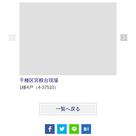
千種区宮根台現場
知多市八
1棟4戸（4-37510）
1棟2戸（4
一覧へ戻る