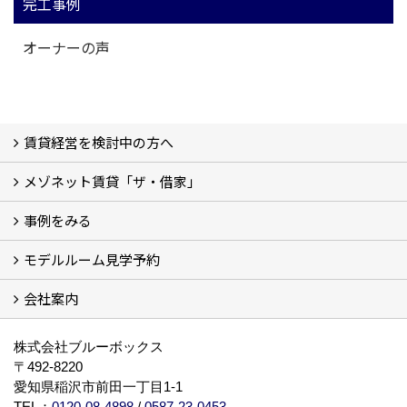
完工事例
オーナーの声
賃貸経営を検討中の方へ
メゾネット賃貸「ザ・借家」
私たちの考え方
賃貸経営の成功学
様々な無料サービス
相続税とは
よくあるご質問
事例をみる
ザ・借家について詳しく知る (2)
モデルルーム見学予約
建設中の現場レポート
完成した建物を見てみる
オーナーの声
会社案内
モデルルーム見学予約
BLUE BOXについて
株式会社ブルーボックス
〒492-8220
愛知県稲沢市前田一丁目1-1
TEL：
0120-08-4898
/
0587-23-0453