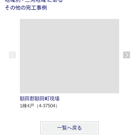
その他の完工事例
額田郡額田町現場
西尾市寄
1棟4戸（4-37504）
1棟4戸（4
一覧へ戻る