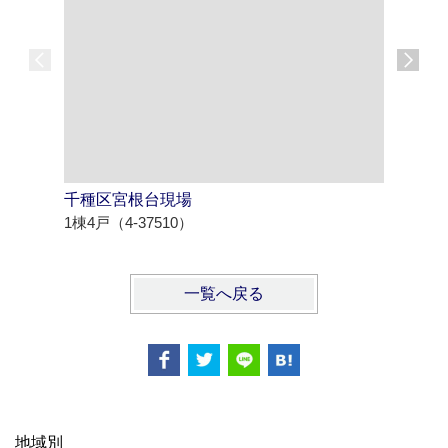
千種区宮根台現場
知多市八
1棟4戸（4-37510）
1棟2戸（4
一覧へ戻る
地域別