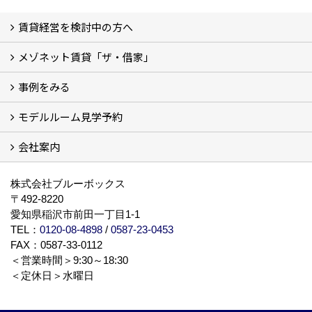
賃貸経営を検討中の方へ
メゾネット賃貸「ザ・借家」
私たちの考え方
賃貸経営の成功学
様々な無料サービス
相続税とは
よくあるご質問
事例をみる
ザ・借家について詳しく知る (2)
モデルルーム見学予約
建設中の現場レポート
完成した建物を見てみる
オーナーの声
会社案内
モデルルーム見学予約
BLUE BOXについて
株式会社ブルーボックス
〒492-8220
愛知県稲沢市前田一丁目1-1
TEL：
0120-08-4898
/
0587-23-0453
FAX：0587-33-0112
＜営業時間＞9:30～18:30
＜定休日＞水曜日