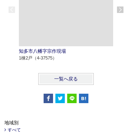
知多市八幡字宗作現場
春日井市
1棟2戸（4-37575）
2棟2戸（4
一覧へ戻る
地域別
すべて