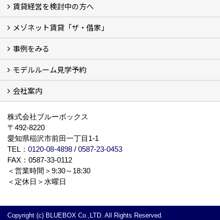
賃貸経営を検討中の方へ
メゾネット賃貸「ザ・借家」
私たちの考え方
賃貸経営の成功学
様々な無料サービス
相続税とは
よくあるご質問
事例をみる
ザ・借家について詳しく知る (2)
モデルルーム見学予約
建設中の現場レポート
完成した建物を見てみる
オーナーの声
会社案内
モデルルーム見学予約
BLUE BOXについて
株式会社ブルーボックス
〒492-8220
愛知県稲沢市前田一丁目1-1
TEL：
0120-08-4898
/
0587-23-0453
FAX：0587-33-0112
＜営業時間＞9:30～18:30
＜定休日＞水曜日
Copyright (c) BLUEBOX Co.,LTD. All Rights Reserved.