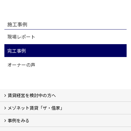
施工事例
現場レポート
完工事例
オーナーの声
賃貸経営を検討中の方へ
メゾネット賃貸「ザ・借家」
私たちの考え方
賃貸経営の成功学
様々な無料サービス
相続税とは
よくあるご質問
事例をみる
ザ・借家について詳しく知る (2)