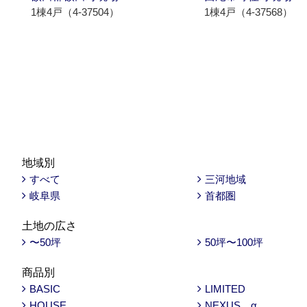
1棟4戸（4-37504）
1棟4戸（4-37568）
地域別
すべて
三河地域
岐阜県
首都圏
土地の広さ
〜50坪
50坪〜100坪
商品別
BASIC
LIMITED
HOUSE
NEXUS α