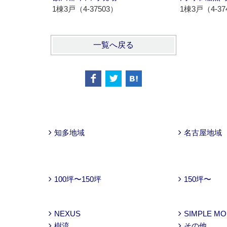
1棟3戸（4-37503）
1棟3戸（4-37
一覧へ戻る
知多地域
名古屋地域
100坪〜150坪
150坪〜
NEXUS
SIMPLE M
樹流
その他