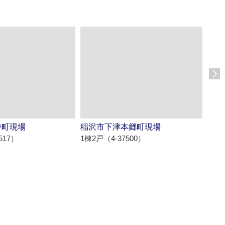
中町現場
稲沢市下津本郷町現場
額田
517）
1棟2戸（4-37500）
1棟4