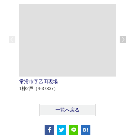
常滑市字乙田現場
名古屋市
1棟2戸（4-37337）
1棟5戸（4
一覧へ戻る