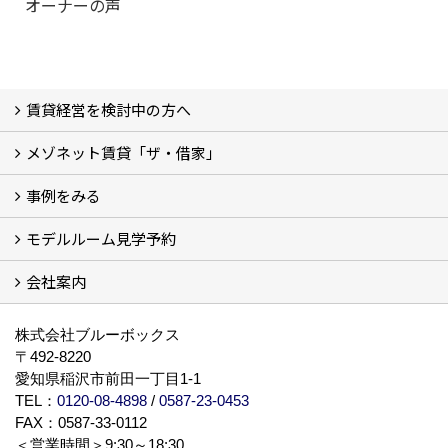
オーナーの声
賃貸経営を検討中の方へ
メゾネット賃貸「ザ・借家」
私たちの考え方
賃貸経営の成功学
様々な無料サービス
相続税とは
よくあるご質問
事例をみる
ザ・借家について詳しく知る (2)
モデルルーム見学予約
建設中の現場レポート
完成した建物を見てみる
オーナーの声
会社案内
モデルルーム見学予約
BLUE BOXについて
株式会社ブルーボックス
〒492-8220
愛知県稲沢市前田一丁目1-1
TEL：
0120-08-4898
/
0587-23-0453
FAX：0587-33-0112
＜営業時間＞9:30～18:30