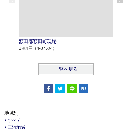
額田郡額田町現場
西尾市寄
1棟4戸（4-37504）
1棟4戸（4
一覧へ戻る
地域別
すべて
三河地域