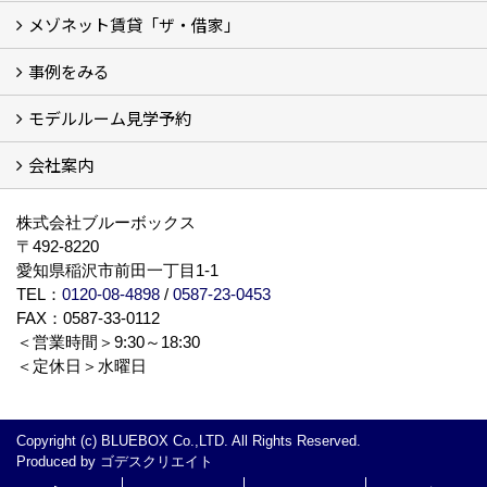
メゾネット賃貸「ザ・借家」
私たちの考え方
賃貸経営の成功学
様々な無料サービス
相続税とは
よくあるご質問
事例をみる
ザ・借家について詳しく知る (2)
モデルルーム見学予約
建設中の現場レポート
完成した建物を見てみる
オーナーの声
会社案内
モデルルーム見学予約
BLUE BOXについて
株式会社ブルーボックス
〒492-8220
愛知県稲沢市前田一丁目1-1
TEL：
0120-08-4898
/
0587-23-0453
FAX：0587-33-0112
＜営業時間＞9:30～18:30
＜定休日＞水曜日
Copyright (c) BLUEBOX Co.,LTD. All Rights Reserved.
Produced by
ゴデスクリエイト