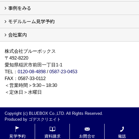
事例をみる
ザ・借家について詳しく知る (2)
モデルルーム見学予約
建設中の現場レポート
完成した建物を見てみる
オーナーの声
会社案内
モデルルーム見学予約
BLUE BOXについて
株式会社ブルーボックス
〒492-8220
愛知県稲沢市前田一丁目1-1
TEL：
0120-08-4898
/
0587-23-0453
FAX：0587-33-0112
＜営業時間＞9:30～18:30
＜定休日＞水曜日
Copyright (c) BLUEBOX Co.,LTD. All Rights Reserved.
Produced by
ゴデスクリエイト
見学予約
資料請求
お問合せ
電話