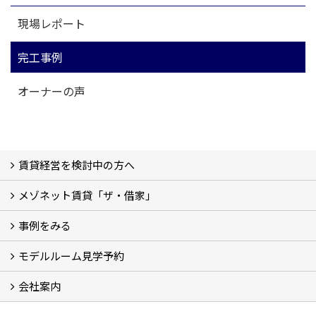
現場レポート
完工事例
オーナーの声
賃貸経営を検討中の方へ
メゾネット賃貸「ザ・借家」
私たちの考え方
賃貸経営の成功学
様々な無料サービス
相続税とは
よくあるご質問
事例をみる
ザ・借家について詳しく知る (2)
モデルルーム見学予約
建設中の現場レポート
完成した建物を見てみる
オーナーの声
会社案内
モデルルーム見学予約
BLUE BOXについて