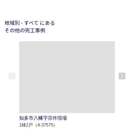
地域別 - すべて にある
その他の完工事例
知多市八幡字宗作現場
北名古屋
1棟2戸（4-37575）
1棟3戸（4