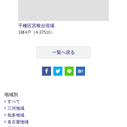
千種区宮根台現場
知多市八
1棟4戸（4-37510）
1棟2戸（4
一覧へ戻る
地域別
すべて
三河地域
知多地域
名古屋地域