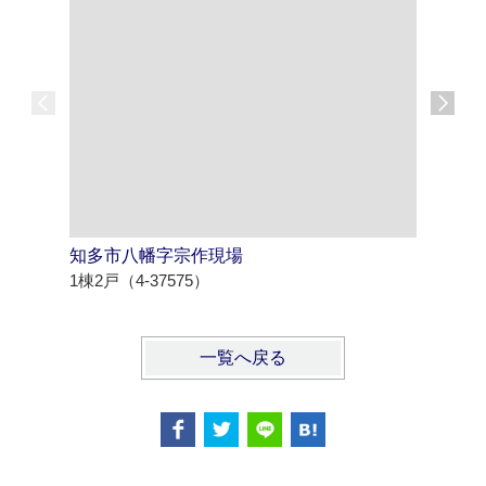
知多市八幡字宗作現場
北名古屋
1棟2戸（4-37575）
1棟3戸（4
一覧へ戻る