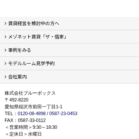
賃貸経営を検討中の方へ
メゾネット賃貸「ザ・借家」
私たちの考え方
賃貸経営の成功学
様々な無料サービス
相続税とは
よくあるご質問
事例をみる
ザ・借家について詳しく知る (2)
モデルルーム見学予約
建設中の現場レポート
完成した建物を見てみる
オーナーの声
会社案内
モデルルーム見学予約
BLUE BOXについて
株式会社ブルーボックス
〒492-8220
愛知県稲沢市前田一丁目1-1
TEL：
0120-08-4898
/
0587-23-0453
FAX：0587-33-0112
＜営業時間＞9:30～18:30
＜定休日＞水曜日