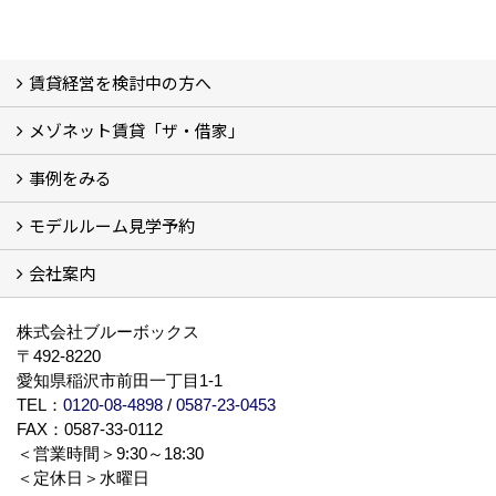
賃貸経営を検討中の方へ
メゾネット賃貸「ザ・借家」
私たちの考え方
賃貸経営の成功学
様々な無料サービス
相続税とは
よくあるご質問
事例をみる
ザ・借家について詳しく知る (2)
モデルルーム見学予約
建設中の現場レポート
完成した建物を見てみる
オーナーの声
会社案内
モデルルーム見学予約
BLUE BOXについて
株式会社ブルーボックス
〒492-8220
愛知県稲沢市前田一丁目1-1
TEL：
0120-08-4898
/
0587-23-0453
FAX：0587-33-0112
＜営業時間＞9:30～18:30
＜定休日＞水曜日