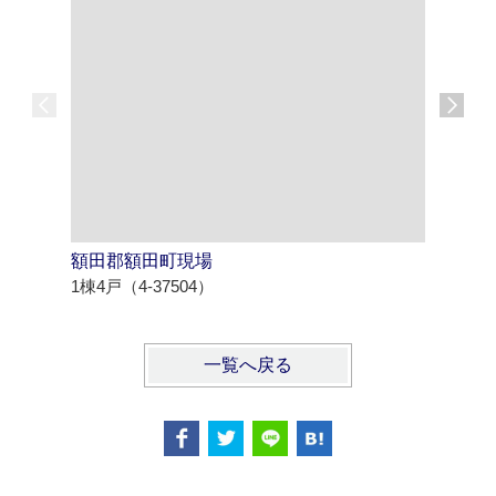
額田郡額田町現場
西尾市寄
1棟4戸（4-37504）
1棟4戸（4
一覧へ戻る