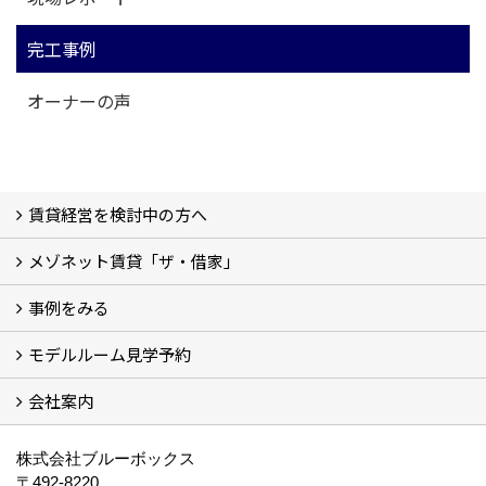
完工事例
オーナーの声
賃貸経営を検討中の方へ
メゾネット賃貸「ザ・借家」
私たちの考え方
賃貸経営の成功学
様々な無料サービス
相続税とは
よくあるご質問
事例をみる
ザ・借家について詳しく知る (2)
モデルルーム見学予約
建設中の現場レポート
完成した建物を見てみる
オーナーの声
会社案内
モデルルーム見学予約
BLUE BOXについて
株式会社ブルーボックス
〒492-8220