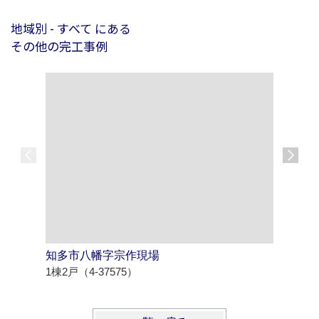
地域別 - すべて にある
その他の完工事例
知多市八幡字宗作現場
北名古屋
1棟2戸（4-37575）
1棟3戸（4