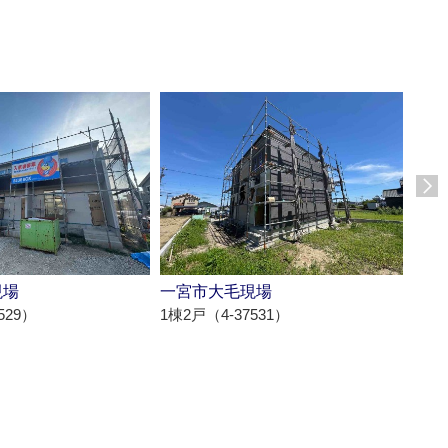
現場
一宮市大毛現場
海部
529）
1棟2戸（4-37531）
1棟5