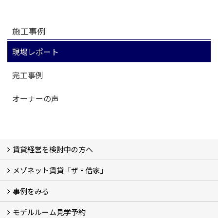
施工事例
現場レポート
完工事例
オーナーの声
賃貸経営を検討中の方へ
メゾネット賃貸「ザ・借家」
私たちの考え方
賃貸経営の成功学
様々な無料サービス
相続税とは
よくあるご質問
事例をみる
ザ・借家について詳しく知る (2)
モデルルーム見学予約
建設中の現場レポート
完成した建物を見てみる
オーナーの声