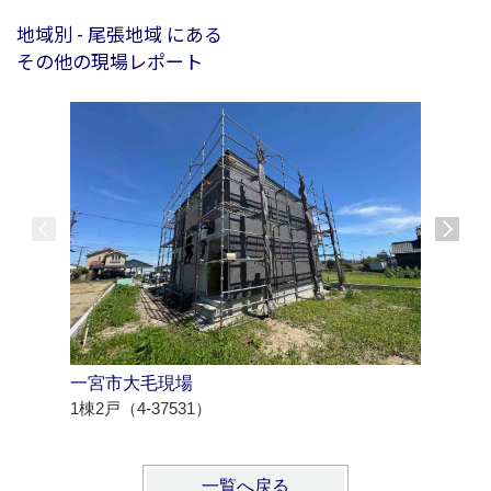
地域別 - 尾張地域 にある
その他の現場レポート
一宮市大毛現場
海部郡大
1棟2戸（4-37531）
1棟5戸（4
一覧へ戻る