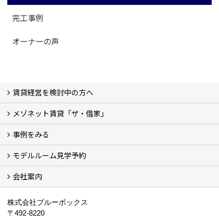
完工事例
オーナーの声
賃貸経営を検討中の方へ
メゾネット賃貸「ザ・借家」
私たちの考え方
賃貸経営の成功学
様々な無料サービス
相続税とは
よくあるご質問
事例をみる
ザ・借家について詳しく知る (2)
モデルルーム見学予約
建設中の現場レポート
完成した建物を見てみる
オーナーの声
会社案内
モデルルーム見学予約
BLUE BOXについて
株式会社ブルーボックス
〒492-8220