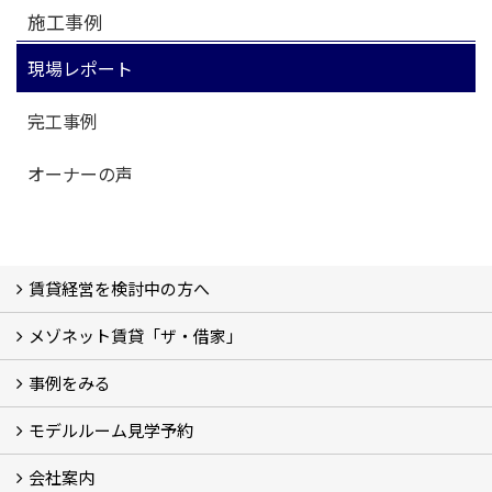
施工事例
現場レポート
完工事例
オーナーの声
賃貸経営を検討中の方へ
メゾネット賃貸「ザ・借家」
私たちの考え方
賃貸経営の成功学
様々な無料サービス
相続税とは
よくあるご質問
事例をみる
ザ・借家について詳しく知る (2)
モデルルーム見学予約
建設中の現場レポート
完成した建物を見てみる
オーナーの声
会社案内
モデルルーム見学予約