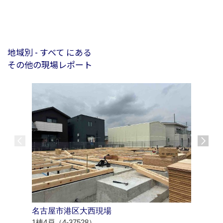
地域別 - すべて にある
その他の現場レポート
名古屋市港区大西現場
西尾市羽
1棟4戸（4-37528）
1棟4戸（4