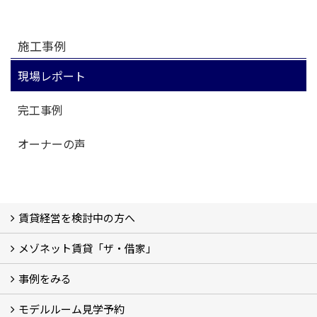
施工事例
現場レポート
完工事例
オーナーの声
賃貸経営を検討中の方へ
メゾネット賃貸「ザ・借家」
私たちの考え方
賃貸経営の成功学
様々な無料サービス
相続税とは
よくあるご質問
事例をみる
ザ・借家について詳しく知る (2)
モデルルーム見学予約
建設中の現場レポート
完成した建物を見てみる
オーナーの声