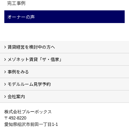
完工事例
オーナーの声
賃貸経営を検討中の方へ
メゾネット賃貸「ザ・借家」
私たちの考え方
賃貸経営の成功学
様々な無料サービス
相続税とは
よくあるご質問
事例をみる
ザ・借家について詳しく知る (2)
モデルルーム見学予約
建設中の現場レポート
完成した建物を見てみる
オーナーの声
会社案内
モデルルーム見学予約
BLUE BOXについて
株式会社ブルーボックス
〒492-8220
愛知県稲沢市前田一丁目1-1