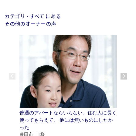
カテゴリ - すべて にある
その他のオーナーの声
普通のアパートならいらない。住む人に長く
「ザ・借
使ってもらえて、 他には無いものにしたか
をお聞き
Vol.1
った
豊田市 T様