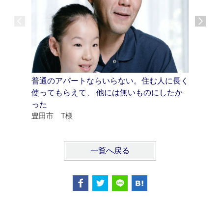
普通のアパートならいらない。住む人に長く
「ザ・借
使ってもらえて、 他には無いものにしたか
をお聞き
Vol.1
った
豊田市 T様
一覧へ戻る