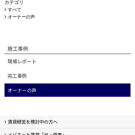
カテゴリ
すべて
オーナーの声
施工事例
現場レポート
完工事例
オーナーの声
賃貸経営を検討中の方へ
メゾネット賃貸「ザ・借家」
私たちの考え方
賃貸経営の成功学
様々な無料サービス
相続税とは
よくあるご質問