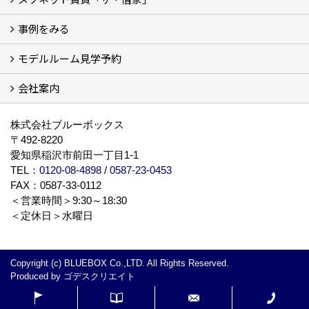
事例をみる
ザ・借家について詳しく知る (2)
モデルルーム見学予約
建設中の現場レポート
完成した建物を見てみる
オーナーの声
会社案内
モデルルーム見学予約
BLUE BOXについて
株式会社ブルーボックス
〒492-8220
愛知県稲沢市前田一丁目1-1
TEL：
0120-08-4898
/
0587-23-0453
FAX：0587-33-0112
＜営業時間＞9:30～18:30
＜定休日＞水曜日
Copyright (c) BLUEBOX Co.,LTD. All Rights Reserved.
Produced by
ゴデスクリエイト