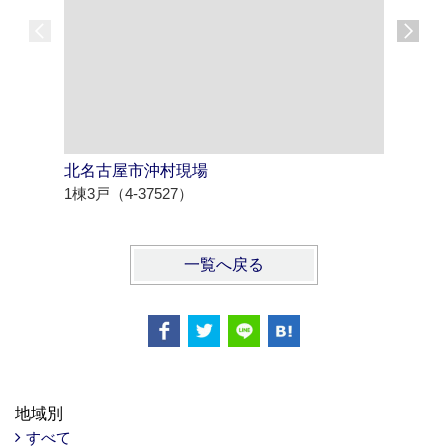
北名古屋市沖村現場
春日井市
1棟3戸（4-37527）
2棟2戸（4
一覧へ戻る
地域別
すべて