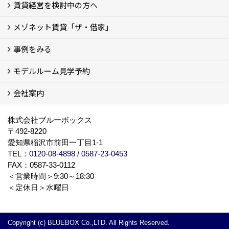
賃貸経営を検討中の方へ
メゾネット賃貸「ザ・借家」
私たちの考え方
賃貸経営の成功学
様々な無料サービス
相続税とは
よくあるご質問
事例をみる
ザ・借家について詳しく知る (2)
モデルルーム見学予約
建設中の現場レポート
完成した建物を見てみる
オーナーの声
会社案内
モデルルーム見学予約
BLUE BOXについて
株式会社ブルーボックス
〒492-8220
愛知県稲沢市前田一丁目1-1
TEL：
0120-08-4898
/
0587-23-0453
FAX：0587-33-0112
＜営業時間＞9:30～18:30
＜定休日＞水曜日
Copyright (c) BLUEBOX Co.,LTD. All Rights Reserved.