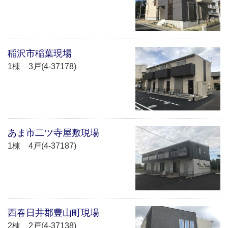
稲沢市稲葉現場
1棟 3戸(4-37178)
あま市二ツ寺屋敷現場
1棟 4戸(4-37187)
西春日井郡豊山町現場
2棟 2戸(4-37138)