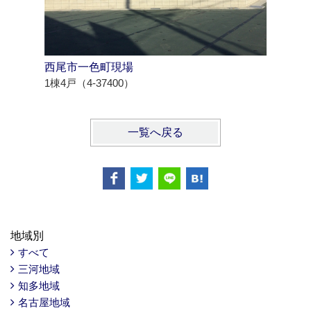
西尾市一色町現場
江南市高
1棟4戸（4-37400）
1棟2戸（4
一覧へ戻る
地域別
すべて
三河地域
知多地域
名古屋地域