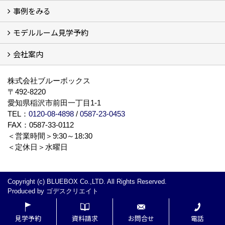
事例をみる
ザ・借家について詳しく知る (2)
モデルルーム見学予約
建設中の現場レポート
完成した建物を見てみる
オーナーの声
会社案内
モデルルーム見学予約
BLUE BOXについて
株式会社ブルーボックス
〒492-8220
愛知県稲沢市前田一丁目1-1
TEL：
0120-08-4898
/
0587-23-0453
FAX：0587-33-0112
＜営業時間＞9:30～18:30
＜定休日＞水曜日
Copyright (c) BLUEBOX Co.,LTD. All Rights Reserved.
Produced by
ゴデスクリエイト
見学予約
資料請求
お問合せ
電話