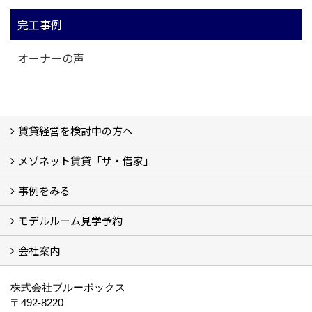
完工事例
オーナーの声
賃貸経営を検討中の方へ
メゾネット賃貸「ザ・借家」
私たちの考え方
賃貸経営の成功学
様々な無料サービス
相続税とは
よくあるご質問
事例をみる
ザ・借家について詳しく知る (2)
モデルルーム見学予約
建設中の現場レポート
完成した建物を見てみる
オーナーの声
会社案内
モデルルーム見学予約
BLUE BOXについて
株式会社ブルーボックス
〒492-8220