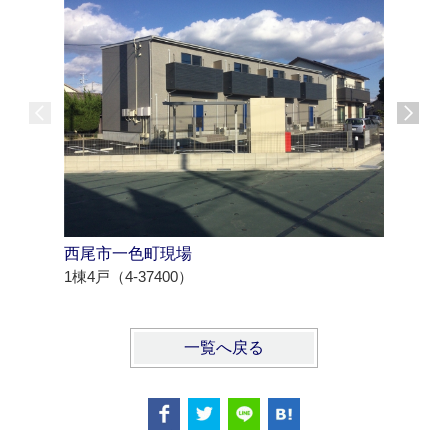
西尾市一色町現場
江南市高
1棟4戸（4-37400）
1棟2戸（4
一覧へ戻る