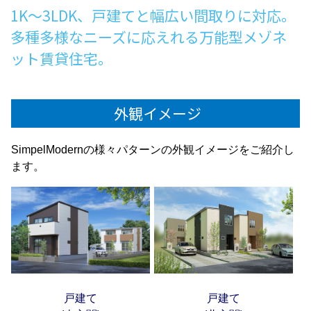
1K～3LDK、戸建てと幅広い間取りに対応。
多種多様なニーズに応えれる万能型メゾネ
ット賃貸住宅。
外観イメージ
SimpelModernの様々パターンの外観イメージをご紹介し
ます。
戸建て
戸建て