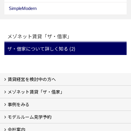
SimpleModern
メゾネット賃貸「ザ・借家」
ザ・借家について詳しく知る (2)
賃貸経営を検討中の方へ
メゾネット賃貸「ザ・借家」
私たちの考え方
賃貸経営の成功学
様々な無料サービス
相続税とは
よくあるご質問
事例をみる
ザ・借家について詳しく知る (2)
モデルルーム見学予約
建設中の現場レポート
完成した建物を見てみる
オーナーの声
会社案内
モデルルーム見学予約