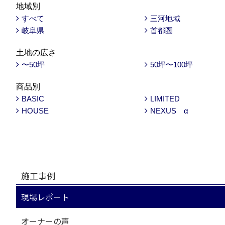
地域別
すべて
三河地域
岐阜県
首都圏
土地の広さ
〜50坪
50坪〜100坪
商品別
BASIC
LIMITED
HOUSE
NEXUS α
施工事例
現場レポート
オーナーの声