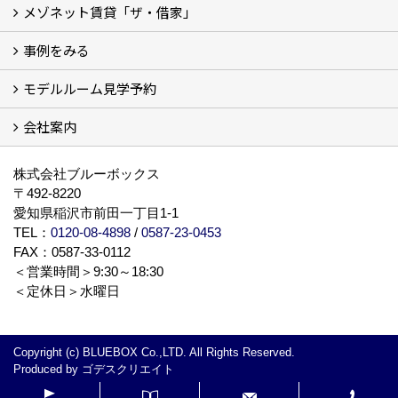
メゾネット賃貸「ザ・借家」
私たちの考え方
賃貸経営の成功学
様々な無料サービス
相続税とは
よくあるご質問
事例をみる
ザ・借家について詳しく知る (2)
モデルルーム見学予約
建設中の現場レポート
完成した建物を見てみる
オーナーの声
会社案内
モデルルーム見学予約
BLUE BOXについて
株式会社ブルーボックス
〒492-8220
愛知県稲沢市前田一丁目1-1
TEL：
0120-08-4898
/
0587-23-0453
FAX：0587-33-0112
＜営業時間＞9:30～18:30
＜定休日＞水曜日
Copyright (c) BLUEBOX Co.,LTD. All Rights Reserved.
Produced by
ゴデスクリエイト