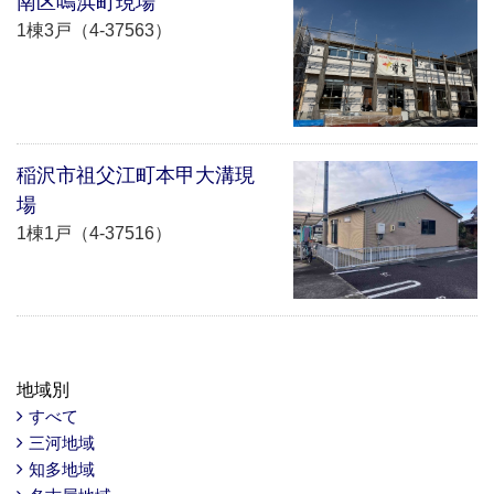
南区鳴浜町現場
1棟3戸（4-37563）
稲沢市祖父江町本甲大溝現
場
1棟1戸（4-37516）
地域別
すべて
三河地域
知多地域