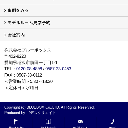
事例をみる
ザ・借家について詳しく知る (2)
モデルルーム見学予約
建設中の現場レポート
完成した建物を見てみる
オーナーの声
会社案内
モデルルーム見学予約
BLUE BOXについて
株式会社ブルーボックス
〒492-8220
愛知県稲沢市前田一丁目1-1
TEL：
0120-08-4898
/
0587-23-0453
FAX：0587-33-0112
＜営業時間＞9:30～18:30
＜定休日＞水曜日
Copyright (c) BLUEBOX Co.,LTD. All Rights Reserved.
Produced by
ゴデスクリエイト