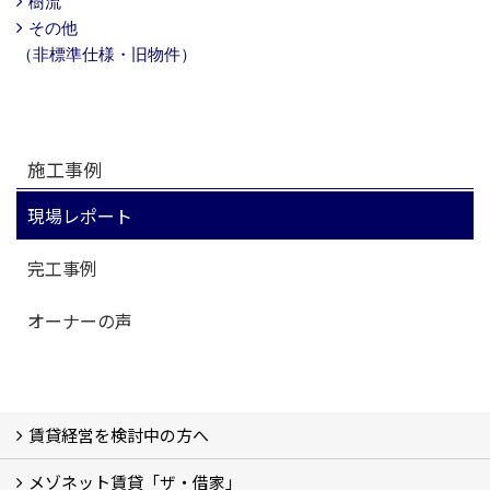
樹流
その他
（非標準仕様・旧物件）
施工事例
現場レポート
完工事例
オーナーの声
賃貸経営を検討中の方へ
メゾネット賃貸「ザ・借家」
私たちの考え方
賃貸経営の成功学
様々な無料サービス
相続税とは
よくあるご質問